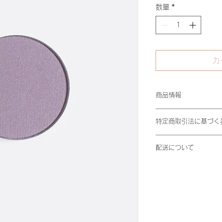
格
数量
*
カ
商品情報
商品の詳細です。こ
特定商取引法に基づく
ズ、素材、取扱い方
また、商品の魅力が
特定商取引法に基づ
りのポイントなども
配送について
こに購入者が購入後
う。
できるかを詳しく示
商品の配送ポリシー
とでショップと購入
品の梱包方法や配送
す。
う。実際に不着が起
しく示すことで、シ
購入しやすくなりま